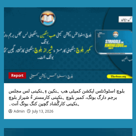
Report
بلوچ اسٹوڈنٹس ایکشن کمیٹی ھب ہنکین ءِہنکینی لس مجلس
برجم دارگ بوتگ، کمبر بلوچ ہنکینی کارمستر ءُ شیراز بلوچ
ہنکینی کارگُشاد گچین کنگ بوتگ اَنت۔
Admin
July 13, 2026