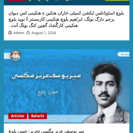
بلوچ اسٹوڈنٹس ایکشن کمیٹی خاران ھنکین ءِ ھنکینی لس دیوان
برجم دارگ بوتگ، ابراھیم بلوچ ھنکینی کارمستر ءُ نوید بلوچ
ھنکینی کارگُشاد گچین کنگ بوتگ اَنت۔
Admin
August 1, 2026
Articles
Balochi
میر یوسف عزیز مگسی تحریر: حسن بلوچ