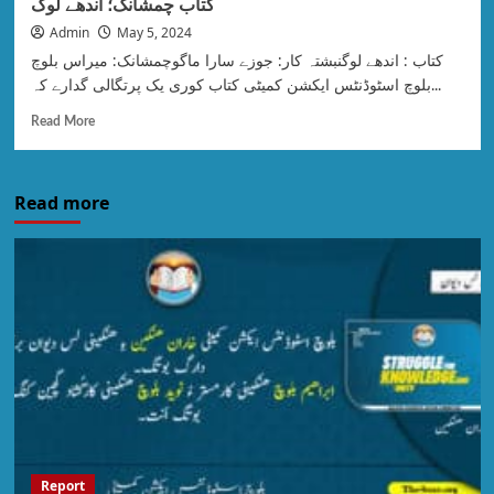
کتاب چمشانک؛ اندھے لوگ
Admin
May 5, 2024
کتاب : اندھے لوگنبشتہ کار: جوزے سارا ماگوچمشانک: میراس بلوچ
بلوچ اسٹوڈنٹس ایکشن کمیٹی کتاب کوری یک پرتگالی گدارے کہ...
Read More
Read more
Report