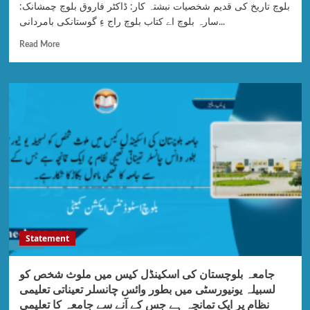
بلوچ تاریخ کی قدیم شخصیات نبشتہ کار: ڈاکٹر فاروق بلوچ چمشانک:
سارہ بلوچ اے کتاب بلوچ راج ءِ گوستانکی بامردانی...
Read More
Statement
جامعہ بلوچستان کی اسکینڈل کیس میں ملوث شخص کو
لسبیلہ یونیورسٹی میں بطور وائس چانسلر تعیناتی تعلیمی
نظام پر ایک تمانچہ ہے جس کے آنے سے جامعہ کا تعلیمی