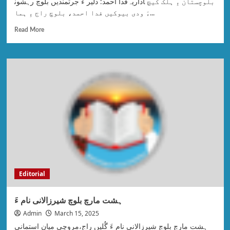
ءَ ودی بیوکیں فدا احمد، بلوچ راج ءِ ہما...
Read More
Editorial
ہشت مارچ بلوچ شیرزالانی نام ءَ
Admin
March 15, 2025
ہشت مارچ بلوچ شیرزالانی نام ءَ گُلیں راج،مروچی میان استمانی