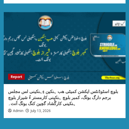
Report
بلوچ اسٹوڈنٹس ایکشن کمیٹی ھب ہنکین ءِہنکینی لس مجلس
برجم دارگ بوتگ، کمبر بلوچ ہنکینی کارمستر ءُ شیراز بلوچ
ہنکینی کارگُشاد گچین کنگ بوتگ اَنت۔
Admin
July 13, 2026