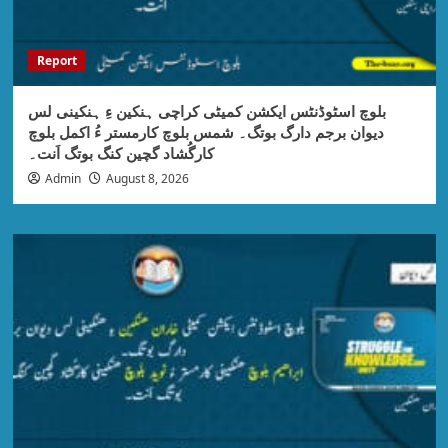
Report
بلوچ اسٹوڈنٹس ایکشن کمیٹی کراچی ہنکین ءِ ہنکینی لس
دیوان برجم دارگ بوتگ۔ شمس بلوچ کارمستر ءُ اکمل بلوچ
کارگُشاد گچین کنگ بوتگ اَنت۔
Admin
August 8, 2026