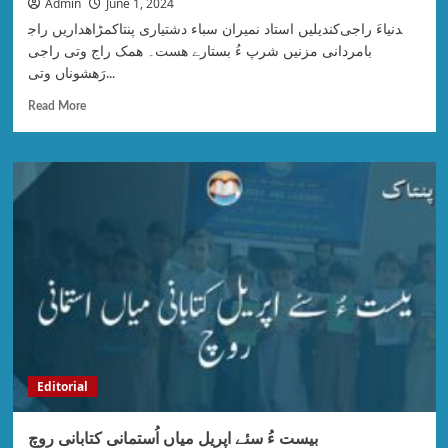
Admin
June 1, 2024
کندیلیں استاد نمیران سباء دشتیاری پنتاکمڑاھداریں راج‎دنیاءَ راجی
بامردانی مزنیں شرپ ءُ بستارے ھست۔ ھمک راج وتی راجی
رَھشوناں وتی...
Read More
Editorial
بیست ءُ سئے اپریل میاں اُستمانی کتابانی روچ