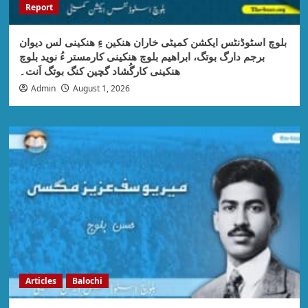
Report
بلوچ اسٹوڈنٹس ایکشن کمیٹی خاران ھنکین ءِ ھنکینی لس دیوان
برجم دارگ بوتگ، ابراھیم بلوچ ھنکینی کارمستر ءُ نوید بلوچ
ھنکینی کارگُشاد گچین کنگ بوتگ اَنت۔
Admin
August 1, 2026
Articles
Balochi