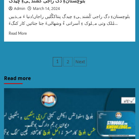
بلوچستانءِ دگ راجی کُشندہیءِ چیدگ
Admin
March 14, 2024
بلوچستانءِ دگ راجی کُشندہیءِ چیدگ پنتاکگُلیں راجاں!دنیا ءَ مہذبیں
مُلک وتی مہلوک ءِ آسراتی ءُ وشھالیءَ جتا جتائیں کار کنگءَ...
Read More
2
Next
1
Read more