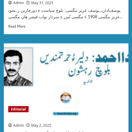
Admin
May 31, 2025
یوسف عزیز مگسی: بلوچ سیاست ءِ دورچاریں رہشون‎اداریہ‎یوسف
عزیز مگسی 1908 ءَ مگسی تُمن ءِ سردار نواب قیصر ھان مگسی...
Read More
Editorial
Admin
May 2, 2025