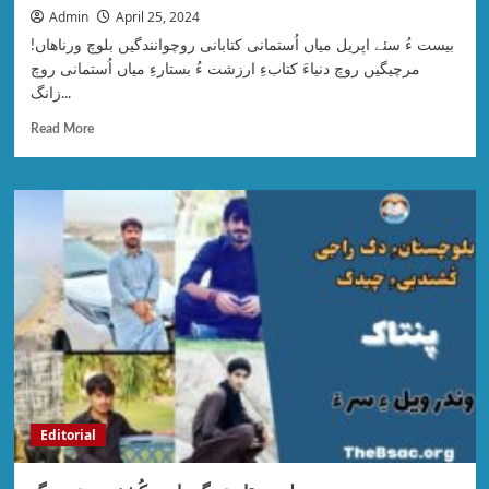
Admin
April 25, 2024
بیست ءُ سئے اپریل میاں اُستمانی کتابانی روچوانندگیں بلوچ ورناھاں!
مرچیگیں روچ دنیاءَ کتابءِ ارزشت ءُ بستارءِ میاں اُستمانی روچ
زانگ...
Read More
Editorial