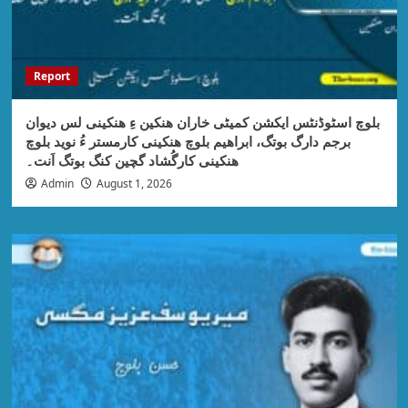
Report
بلوچ اسٹوڈنٹس ایکشن کمیٹی خاران ھنکین ءِ ھنکینی لس دیوان
برجم دارگ بوتگ، ابراھیم بلوچ ھنکینی کارمستر ءُ نوید بلوچ
ھنکینی کارگُشاد گچین کنگ بوتگ اَنت۔
Admin
August 1, 2026