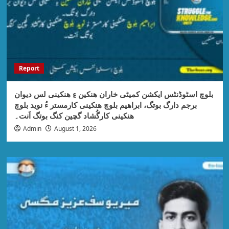
Report
بلوچ اسٹوڈنٹس ایکشن کمیٹی خاران ھنکین ءِ ھنکینی لس دیوان
برجم دارگ بوتگ، ابراھیم بلوچ ھنکینی کارمستر ءُ نوید بلوچ
ھنکینی کارگُشاد گچین کنگ بوتگ اَنت۔
Admin
August 1, 2026