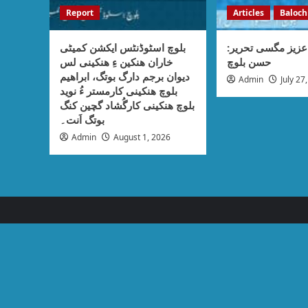
Report
Articles
Baloch
عزیز مگسی تحریر
بلوچ اسٹوڈنٹس ایکشن کمیٹی
حسن بلوچ
خاران ھنکین ءِ ھنکینی لس
دیوان برجم دارگ بوتگ، ابراھیم
Admin
July 27
بلوچ ھنکینی کارمستر ءُ نوید
بلوچ ھنکینی کارگُشاد گچین کنگ
بوتگ اَنت۔
Admin
August 1, 2026
Articles
Balochi