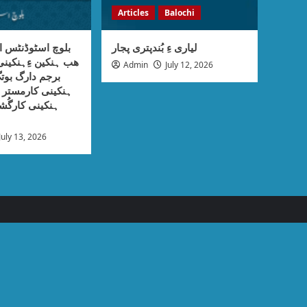
Articles
Balochi
لیاری ءِ بُندپتری پجار
بلوچ اسٹوڈنٹس ا
ھب ہنکین ءِہنکی
Admin
July 12, 2026
برجم دارگ بوتگ
ہنکینی کارمستر ء
ہنکینی کارگُش
July 13, 2026