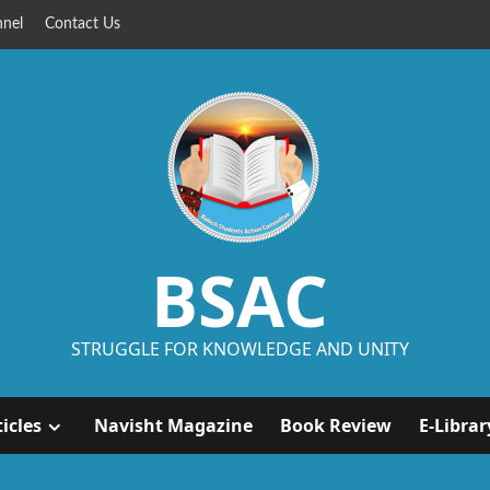
nel
Contact Us
BSAC
STRUGGLE FOR KNOWLEDGE AND UNITY
ticles
Navisht Magazine
Book Review
E-Librar