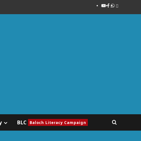
y
BLC
Baloch Literacy Campaign