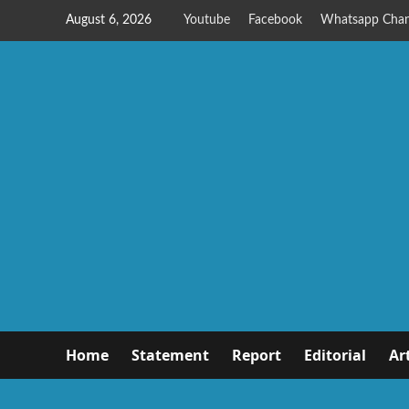
August 6, 2026
Youtube
Facebook
Whatsapp Chan
Home
Statement
Report
Editorial
Ar