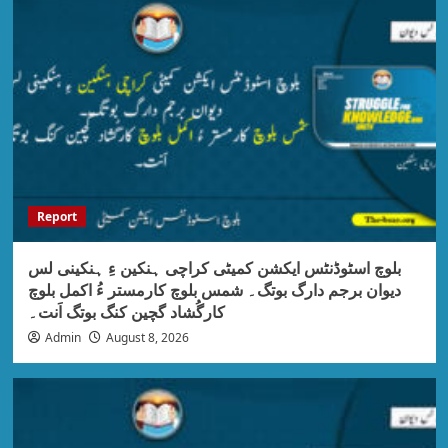
Report
بلوچ اسٹوڈنٹس ایکشن کمیٹی کراچی ہنکین ءِ ہنکینی لس
دیوان برجم دارگ بوتگ۔ شمس بلوچ کارمستر ءُ اکمل بلوچ
کارگُشاد گچین کنگ بوتگ اَنت۔
Admin
August 8, 2026