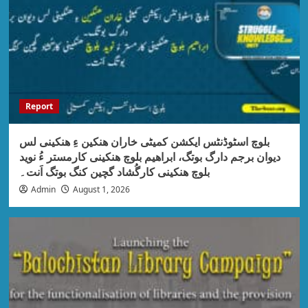
Report
بلوچ اسٹوڈنٹس ایکشن کمیٹی خاران ھنکین ءِ ھنکینی لس
دیوان برجم دارگ بوتگ، ابراھیم بلوچ ھنکینی کارمستر ءُ نوید
بلوچ ھنکینی کارگُشاد گچین کنگ بوتگ اَنت۔
Admin
August 1, 2026