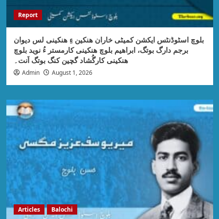
Report
بلوچ اسٹوڈنٹس ایکشن کمیٹی خاران ھنکین ءِ ھنکینی لس دیوان
برجم دارگ بوتگ، ابراھیم بلوچ ھنکینی کارمستر ءُ نوید بلوچ
ھنکینی کارگُشاد گچین کنگ بوتگ اَنت۔
Admin
August 1, 2026
Articles
Balochi