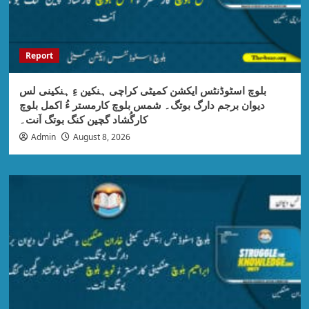
Report
بلوچ اسٹوڈنٹس ایکشن کمیٹی کراچی ہنکین ءِ ہنکینی لس
دیوان برجم دارگ بوتگ۔ شمس بلوچ کارمستر ءُ اکمل بلوچ
کارگُشاد گچین کنگ بوتگ اَنت۔
Admin
August 8, 2026