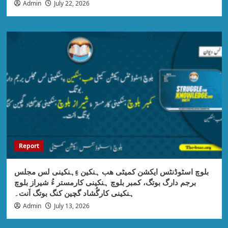
Admin
July 22, 2026
Report
بلوچ اسٹوڈنٹس ایکشن کمیٹی ھب ہنکین ءِہنکینی لس مجلس
برجم دارگ بوتگ، کمبر بلوچ ہنکینی کارمستر ءُ شیراز بلوچ
ہنکینی کارگُشاد گچین کنگ بوتگ اَنت۔
Admin
July 13, 2026