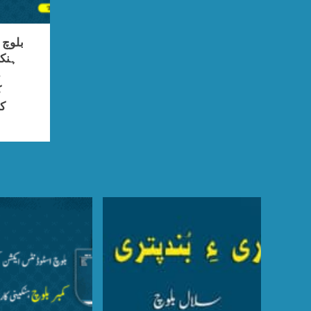
بلوچ
ہنک
د
ک
کا