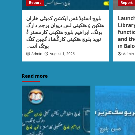
Report
Report
بلوچ اسٹوڈنٹس ایکشن کمیٹی خاران
Launch
ھنکین ءِ ھنکینی لس دیوان برجم دارگ
Librar
بوتگ، ابراھیم بلوچ ھنکینی کارمستر ءُ
functio
نوید بلوچ ھنکینی کارگُشاد گچین کنگ
and the
بوتگ اَنت۔
in Bal
Admin
August 1, 2026
Admin
Read more