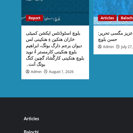
Report
Articles
Baloch
عزیز مگسی تحریر
بلوچ اسٹوڈنٹس ایکشن کمیٹی
حسن بلوچ
خاران ھنکین ءِ ھنکینی لس
دیوان برجم دارگ بوتگ، ابراھیم
Admin
July 27
بلوچ ھنکینی کارمستر ءُ نوید
بلوچ ھنکینی کارگُشاد گچین کنگ
بوتگ اَنت۔
Admin
August 1, 2026
Articles
Balochi