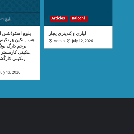
Articles
Balochi
لیاری ءِ بُندپتری پجار
بلوچ اسٹوڈنٹس ا
ھب ہنکین ءِہنکی
Admin
July 12, 2026
برجم دارگ بوتگ
ہنکینی کارمستر ء
ہنکینی کارگُش
July 13, 2026