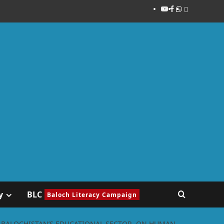
y
BLC
Baloch Literacy Campaign
N BALOCHISTAN’S EDUCATIONAL SECTOR, ON HUMAN