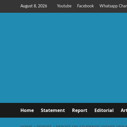
August 8, 2026
Youtube
Facebook
Whatsapp Chan
Home
Statement
Report
Editorial
Ar
HOME
REPORT
REPORT ON STUDENTS’ RIGHTS VIOL