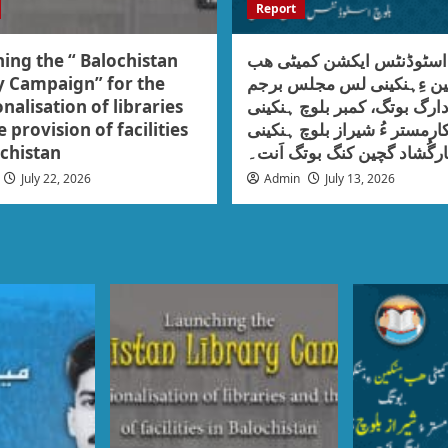
Report
ing the “ Balochistan
 اسٹوڈنٹس ایکشن کمیٹی ھب
y Campaign” for the
ین ءِہنکینی لس مجلس برجم
nalisation of libraries
ارگ بوتگ، کمبر بلوچ ہنکینی
 provision of facilities
ارمستر ءُ شیراز بلوچ ہنکینی
ochistan
رگُشاد گچین کنگ بوتگ اَنت۔
July 22, 2026
Admin
July 13, 2026