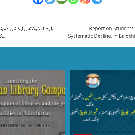
بلوچ اسٹوڈنٹس ایکشن کمیٹی 
Report on Students’
ہنکی
Systematic Decline, in Baloc