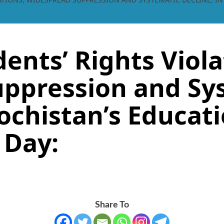
ents’ Rights Viola
ppression and Sy
lochistan’s Educati
 Day:
Share To