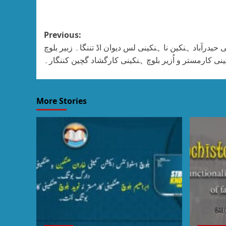
Previous:
حیدرآباد ہنکین نا ہنکینی لس دیوان اڈ تننگا۔ زبیر بلوچ
نی کارمستر و اُزیر بلوچ ہنکینی کارگشاد گچین کننگار۔
More Stories