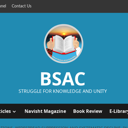
nel
Contact Us
BSAC
STRUGGLE FOR KNOWLEDGE AND UNITY
ticles
Navisht Magazine
Book Review
E-Librar
ATIONS, WIDESPREAD SUPPRESSION AND SYSTEMATIC DECLINE, I