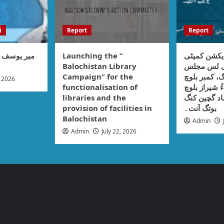
i
Report
Report
میر یوسف :
Launching the “
یکشن کمیٹی
Balochistan Library
نی لس مجلس
Campaign” for the
، کمبر بلوچ
, 2026
functionalisation of
ُ شیراز بلوچ
libraries and the
اد گچین کنگ
provision of facilities in
بوتگ اَنت۔
Balochistan
Admin
Admin
July 22, 2026