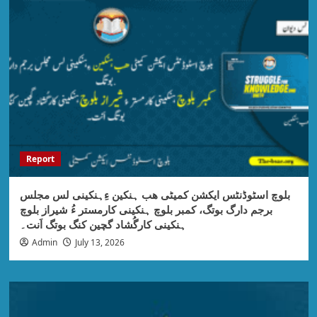
Report
بلوچ اسٹوڈنٹس ایکشن کمیٹی ھب ہنکین ءِہنکینی لس مجلس
برجم دارگ بوتگ، کمبر بلوچ ہنکینی کارمستر ءُ شیراز بلوچ
ہنکینی کارگُشاد گچین کنگ بوتگ اَنت۔
Admin
July 13, 2026