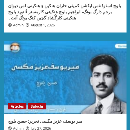
بلوچ اسٹوڈنٹس ایکشن کمیٹی خاران ھنکین ءِ ھنکینی لس دیوان
برجم دارگ بوتگ، ابراھیم بلوچ ھنکینی کارمستر ءُ نوید بلوچ
ھنکینی کارگُشاد گچین کنگ بوتگ اَنت۔
Admin
August 1, 2026
Articles
Balochi
میر یوسف عزیز مگسی تحریر: حسن بلوچ
Admin
July 27, 2026