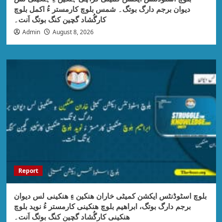
دیوان برجم دارگ بوتگ۔ شمس بلوچ کارمستر ءُ اکمل بلوچ
کارگُشاد گچین کنگ بوتگ اَنت۔
Admin
August 8, 2026
Report
بلوچ اسٹوڈنٹس ایکشن کمیٹی خاران ھنکین ءِ ھنکینی لس دیوان
برجم دارگ بوتگ، ابراھیم بلوچ ھنکینی کارمستر ءُ نوید بلوچ
ھنکینی کارگُشاد گچین کنگ بوتگ اَنت۔