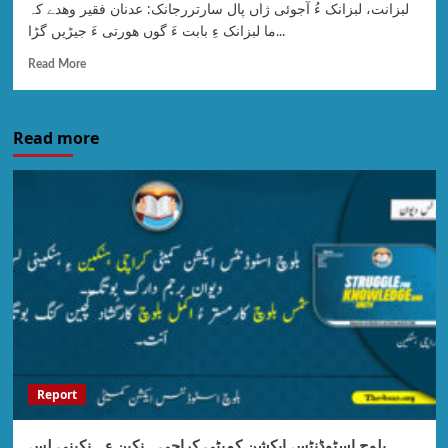
لبزانت، لبزانک ءُ آجوئی ژاں پال سارتررجانک: عدنان فقیر وھدے کہ
ما لبزانک ءِ بابت ءَ گوں ھورتی ءَ جیڑیں گڑا...
Read More
Read more
Report
بلوچ اسٹوڈنٹس ایکشن کمیٹی کراچی ہنکین ءِ ہنکینی لس