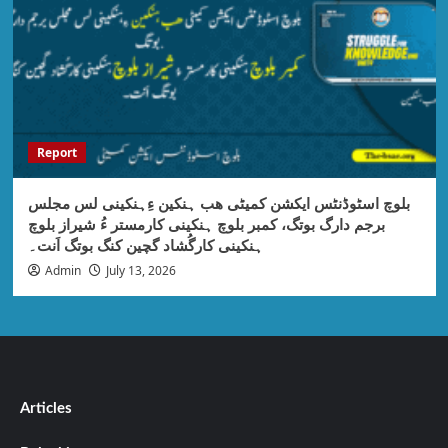
Report
بلوچ اسٹوڈنٹس ایکشن کمیٹی ھب ہنکین ءِہنکینی لس مجلس
برجم دارگ بوتگ، کمبر بلوچ ہنکینی کارمستر ءُ شیراز بلوچ
ہنکینی کارگُشاد گچین کنگ بوتگ اَنت۔
Admin
July 13, 2026
Articles