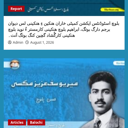
Report
بلوچ اسٹوڈنٹس ایکشن کمیٹی خاران ھنکین ءِ ھنکینی لس دیوان
برجم دارگ بوتگ، ابراھیم بلوچ ھنکینی کارمستر ءُ نوید بلوچ
ھنکینی کارگُشاد گچین کنگ بوتگ اَنت۔
Admin
August 1, 2026
Articles
Balochi