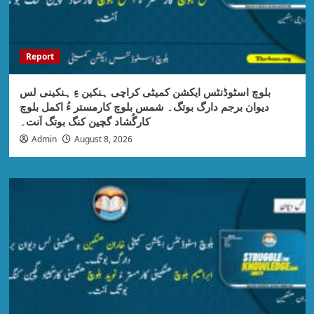
Report
بلوچ اسٹوڈنٹس ایکشن کمیٹی کراچی ہنکین ءِ ہنکینی لس
دیوان برجم دارگ بوتگ۔ شمس بلوچ کارمستر ءُ اکمل بلوچ
کارگُشاد گچین کنگ بوتگ اَنت۔
Admin
August 8, 2026