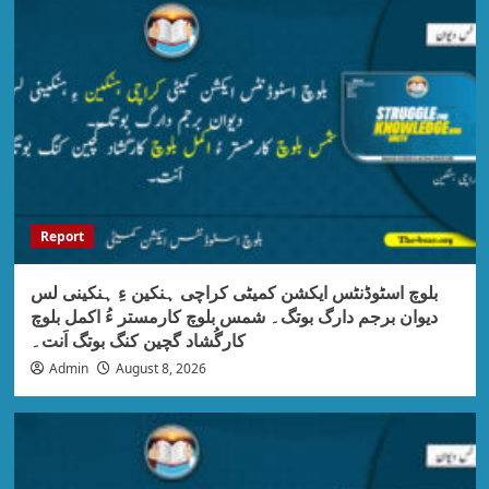
Report
بلوچ اسٹوڈنٹس ایکشن کمیٹی کراچی ہنکین ءِ ہنکینی لس
دیوان برجم دارگ بوتگ۔ شمس بلوچ کارمستر ءُ اکمل بلوچ
کارگُشاد گچین کنگ بوتگ اَنت۔
Admin
August 8, 2026