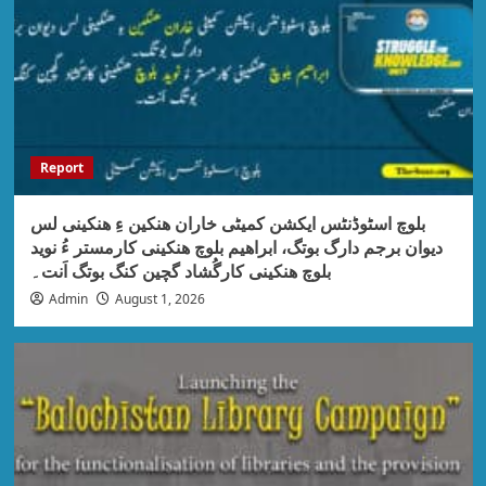
Report
بلوچ اسٹوڈنٹس ایکشن کمیٹی خاران ھنکین ءِ ھنکینی لس
دیوان برجم دارگ بوتگ، ابراھیم بلوچ ھنکینی کارمستر ءُ نوید
بلوچ ھنکینی کارگُشاد گچین کنگ بوتگ اَنت۔
Admin
August 1, 2026