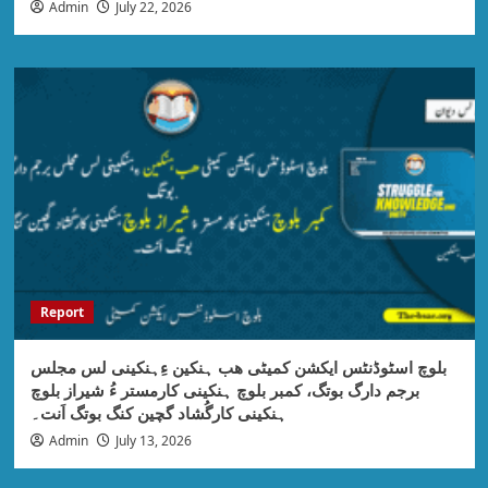
Admin
July 22, 2026
Report
بلوچ اسٹوڈنٹس ایکشن کمیٹی ھب ہنکین ءِہنکینی لس مجلس
برجم دارگ بوتگ، کمبر بلوچ ہنکینی کارمستر ءُ شیراز بلوچ
ہنکینی کارگُشاد گچین کنگ بوتگ اَنت۔
Admin
July 13, 2026