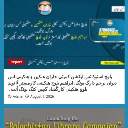
Report
بلوچ اسٹوڈنٹس ایکشن کمیٹی خاران ھنکین ءِ ھنکینی لس
دیوان برجم دارگ بوتگ، ابراھیم بلوچ ھنکینی کارمستر ءُ نوید
بلوچ ھنکینی کارگُشاد گچین کنگ بوتگ اَنت۔
Admin
August 1, 2026