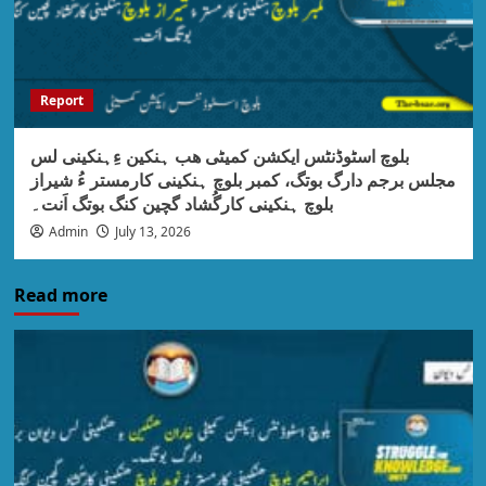
Report
بلوچ اسٹوڈنٹس ایکشن کمیٹی ھب ہنکین ءِہنکینی لس
مجلس برجم دارگ بوتگ، کمبر بلوچ ہنکینی کارمستر ءُ شیراز
بلوچ ہنکینی کارگُشاد گچین کنگ بوتگ اَنت۔
Admin
July 13, 2026
Read more