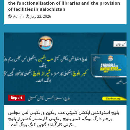
the functionalisation of libraries and the provision
of facilities in Balochistan
Admin
July 22, 2026
Report
بلوچ اسٹوڈنٹس ایکشن کمیٹی ھب ہنکین ءِہنکینی لس مجلس
برجم دارگ بوتگ، کمبر بلوچ ہنکینی کارمستر ءُ شیراز بلوچ
ہنکینی کارگُشاد گچین کنگ بوتگ اَنت۔