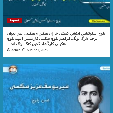
Report
بلوچ اسٹوڈنٹس ایکشن کمیٹی خاران ھنکین ءِ ھنکینی لس دیوان
برجم دارگ بوتگ، ابراھیم بلوچ ھنکینی کارمستر ءُ نوید بلوچ
ھنکینی کارگُشاد گچین کنگ بوتگ اَنت۔
Admin
August 1, 2026