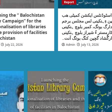
Report
ing the “ Balochistan
 اسٹوڈنٹس ایکشن کمیٹی ھب
y Campaign” for the
ین ءِہنکینی لس مجلس برجم
nalisation of libraries
ارگ بوتگ، کمبر بلوچ ہنکینی
 provision of facilities
ارمستر ءُ شیراز بلوچ ہنکینی
ochistan
رگُشاد گچین کنگ بوتگ اَنت۔
July 22, 2026
Admin
July 13, 2026