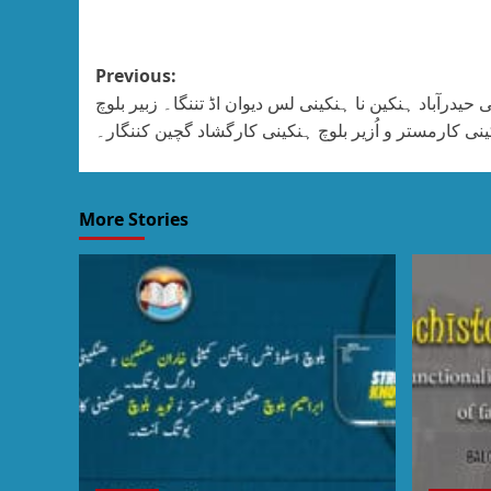
Previous:
حیدرآباد ہنکین نا ہنکینی لس دیوان اڈ تننگا۔ زبیر بلوچ
نی کارمستر و اُزیر بلوچ ہنکینی کارگشاد گچین کننگار۔
More Stories