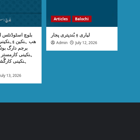
Articles
Balochi
لیاری ءِ بُندپتری پجار
بلوچ اسٹوڈنٹس ا
ھب ہنکین ءِہنکی
Admin
July 12, 2026
برجم دارگ بوتگ
ہنکینی کارمستر ء
ہنکینی کارگُش
July 13, 2026