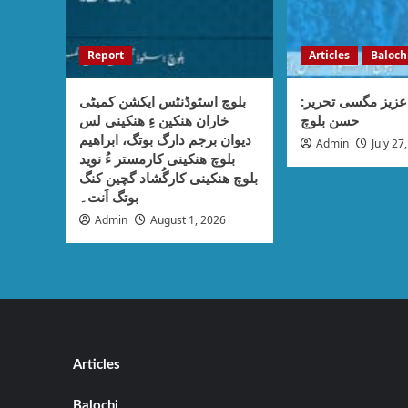
Report
Articles
Baloch
عزیز مگسی تحریر
بلوچ اسٹوڈنٹس ایکشن کمیٹی
حسن بلوچ
خاران ھنکین ءِ ھنکینی لس
دیوان برجم دارگ بوتگ، ابراھیم
Admin
July 27
بلوچ ھنکینی کارمستر ءُ نوید
بلوچ ھنکینی کارگُشاد گچین کنگ
بوتگ اَنت۔
Admin
August 1, 2026
Articles
Balochi