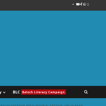
y
BLC
Baloch Literacy Campaign
N BALOCHISTAN’S EDUCATIONAL SECTOR, ON HUMAN