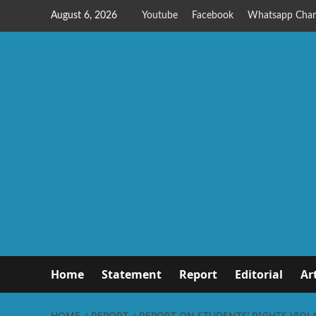
August 6, 2026
Youtube
Facebook
Whatsapp Chan
Home
Statement
Report
Editorial
Ar
HOME
REPORT
REPORT ON STUDENTS’ RIGHTS VIOL