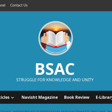
nel
Contact Us
BSAC
STRUGGLE FOR KNOWLEDGE AND UNITY
ticles
Navisht Magazine
Book Review
E-Librar
ATIONS, WIDESPREAD SUPPRESSION AND SYSTEMATIC DECLINE, I