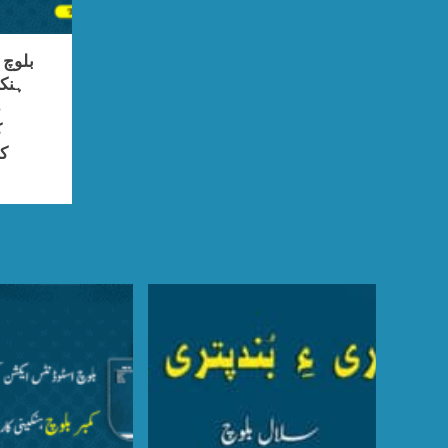
بلوچ
ہنک
د
ک
کا