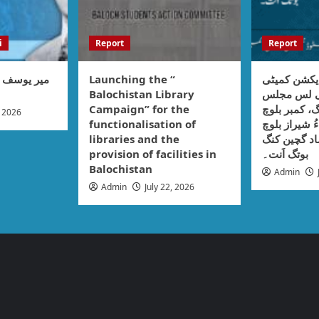
i
Report
Report
میر یوسف :
Launching the “
یکشن کمیٹی
Balochistan Library
نی لس مجلس
Campaign” for the
، کمبر بلوچ
, 2026
functionalisation of
ُ شیراز بلوچ
libraries and the
اد گچین کنگ
provision of facilities in
بوتگ اَنت۔
Balochistan
Admin
Admin
July 22, 2026