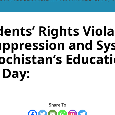
ents’ Rights Viola
ppression and Sy
lochistan’s Educati
 Day:
Share To