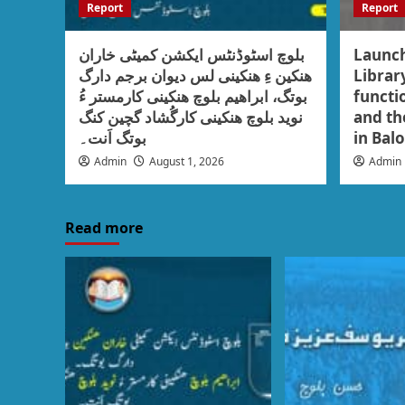
Report
Report
بلوچ اسٹوڈنٹس ایکشن کمیٹی خاران
Launch
ھنکین ءِ ھنکینی لس دیوان برجم دارگ
Librar
بوتگ، ابراھیم بلوچ ھنکینی کارمستر ءُ
functio
نوید بلوچ ھنکینی کارگُشاد گچین کنگ
and the
بوتگ اَنت۔
in Bal
Admin
August 1, 2026
Admin
Read more