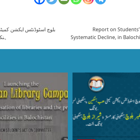
بلوچ اسٹوڈنٹس ایکشن کمیٹی 
Report on Students’
ہنکی
Systematic Decline, in Baloc