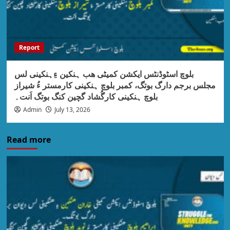
Report
بلوچ اسٹوڈنٹس ایکشن کمیٹی ھب ہنکین ءِہنکینی لس
مجلس برجم دارگ بوتگ، کمبر بلوچ ہنکینی کارمستر ءُ شیراز
بلوچ ہنکینی کارگُشاد گچین کنگ بوتگ اَنت۔
Admin
July 13, 2026
Read more