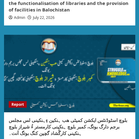
the functionalisation of libraries and the provision
of facilities in Balochistan
Admin
July 22, 2026
Report
بلوچ اسٹوڈنٹس ایکشن کمیٹی ھب ہنکین ءِہنکینی لس مجلس
برجم دارگ بوتگ، کمبر بلوچ ہنکینی کارمستر ءُ شیراز بلوچ
ہنکینی کارگُشاد گچین کنگ بوتگ اَنت۔