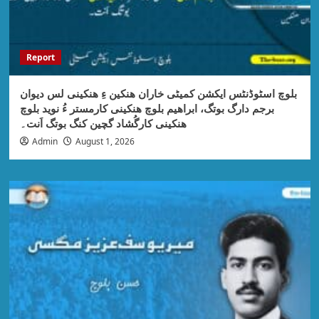
Report
بلوچ اسٹوڈنٹس ایکشن کمیٹی خاران ھنکین ءِ ھنکینی لس دیوان
برجم دارگ بوتگ، ابراھیم بلوچ ھنکینی کارمستر ءُ نوید بلوچ
ھنکینی کارگُشاد گچین کنگ بوتگ اَنت۔
Admin
August 1, 2026