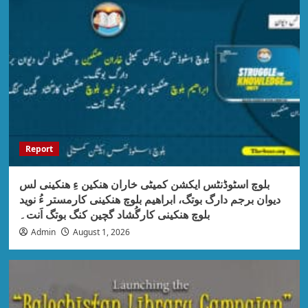
Report
بلوچ اسٹوڈنٹس ایکشن کمیٹی خاران ھنکین ءِ ھنکینی لس
دیوان برجم دارگ بوتگ، ابراھیم بلوچ ھنکینی کارمستر ءُ نوید
بلوچ ھنکینی کارگُشاد گچین کنگ بوتگ اَنت۔
Admin
August 1, 2026