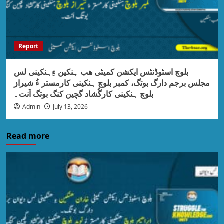
Report
بلوچ اسٹوڈنٹس ایکشن کمیٹی ھب ہنکین ءِہنکینی لس
مجلس برجم دارگ بوتگ، کمبر بلوچ ہنکینی کارمستر ءُ شیراز
بلوچ ہنکینی کارگُشاد گچین کنگ بوتگ اَنت۔
Admin
July 13, 2026
Read more