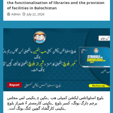
the functionalisation of libraries and the provision
of facilities in Balochistan
Admin
July 22, 2026
Report
بلوچ اسٹوڈنٹس ایکشن کمیٹی ھب ہنکین ءِہنکینی لس مجلس
برجم دارگ بوتگ، کمبر بلوچ ہنکینی کارمستر ءُ شیراز بلوچ
ہنکینی کارگُشاد گچین کنگ بوتگ اَنت۔