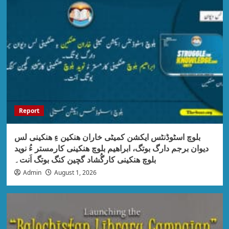
Report
بلوچ اسٹوڈنٹس ایکشن کمیٹی خاران ھنکین ءِ ھنکینی لس
دیوان برجم دارگ بوتگ، ابراھیم بلوچ ھنکینی کارمستر ءُ نوید
بلوچ ھنکینی کارگُشاد گچین کنگ بوتگ اَنت۔
Admin
August 1, 2026