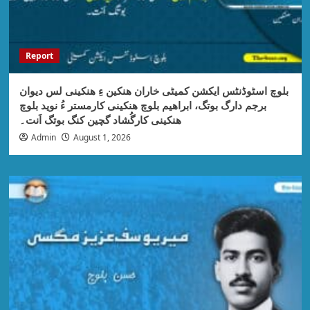
Report
بلوچ اسٹوڈنٹس ایکشن کمیٹی خاران ھنکین ءِ ھنکینی لس دیوان
برجم دارگ بوتگ، ابراھیم بلوچ ھنکینی کارمستر ءُ نوید بلوچ
ھنکینی کارگُشاد گچین کنگ بوتگ اَنت۔
Admin
August 1, 2026