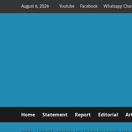
August 6, 2026
Youtube
Facebook
Whatsapp Chan
Home
Statement
Report
Editorial
Ar
HOME
REPORT
REPORT ON STUDENTS’ RIGHTS VIOL