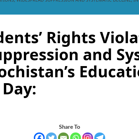
ents’ Rights Viola
ppression and Sy
lochistan’s Educati
 Day:
Share To