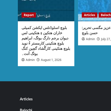
Report
Articles
Baloch
عزیز مگسی تحریر
بلوچ اسٹوڈنٹس ایکشن کمیٹی
حسن بلوچ
خاران ھنکین ءِ ھنکینی لس
دیوان برجم دارگ بوتگ، ابراھیم
Admin
July 27
بلوچ ھنکینی کارمستر ءُ نوید
بلوچ ھنکینی کارگُشاد گچین کنگ
بوتگ اَنت۔
Admin
August 1, 2026
Articles
Balochi