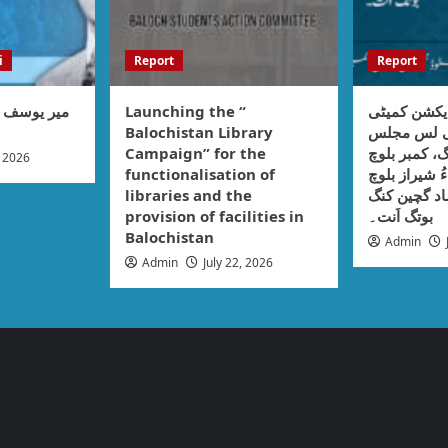
i
Report
Report
میر یوسف :
Launching the “
یکشن کمیٹی
Balochistan Library
نی لس مجلس
Campaign” for the
، کمبر بلوچ
, 2026
functionalisation of
ُ شیراز بلوچ
libraries and the
اد گچین کنگ
provision of facilities in
بوتگ اَنت۔
Balochistan
Admin
Admin
July 22, 2026