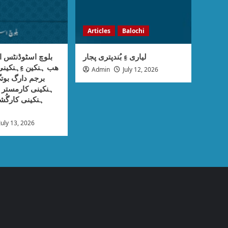
Articles
Balochi
لیاری ءِ بُندپتری پجار
بلوچ اسٹوڈنٹس ا
ھب ہنکین ءِہنکی
Admin
July 12, 2026
برجم دارگ بوتگ
ہنکینی کارمستر ء
ہنکینی کارگُش
July 13, 2026