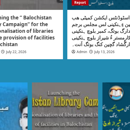
Report
ing the “ Balochistan
 اسٹوڈنٹس ایکشن کمیٹی ھب
y Campaign” for the
ین ءِہنکینی لس مجلس برجم
nalisation of libraries
ارگ بوتگ، کمبر بلوچ ہنکینی
 provision of facilities
ارمستر ءُ شیراز بلوچ ہنکینی
ochistan
رگُشاد گچین کنگ بوتگ اَنت۔
July 22, 2026
Admin
July 13, 2026