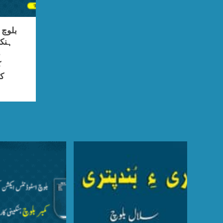
بلوچ
ہنک
د
ک
کا