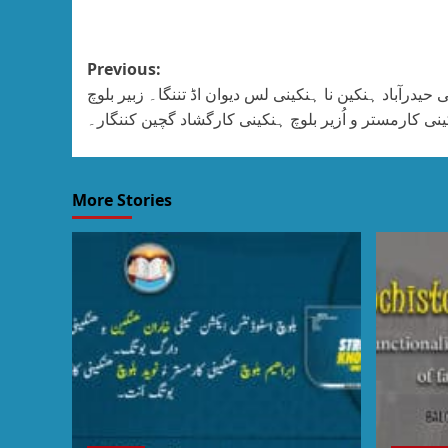
Previous:
حیدرآباد ہنکین نا ہنکینی لس دیوان اڈ تننگا۔ زبیر بلوچ
نی کارمستر و اُزیر بلوچ ہنکینی کارگشاد گچین کننگار۔
More Stories