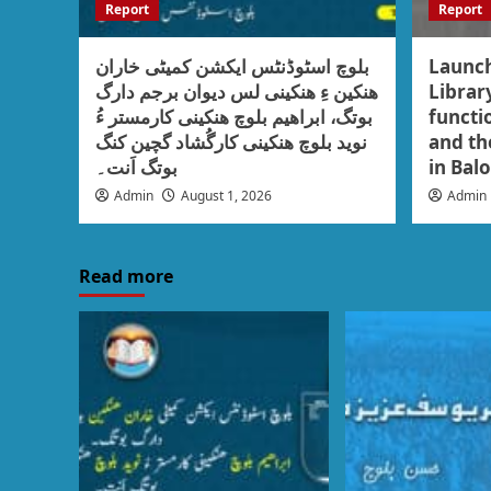
Report
Report
بلوچ اسٹوڈنٹس ایکشن کمیٹی خاران
Launch
ھنکین ءِ ھنکینی لس دیوان برجم دارگ
Librar
بوتگ، ابراھیم بلوچ ھنکینی کارمستر ءُ
functio
نوید بلوچ ھنکینی کارگُشاد گچین کنگ
and the
بوتگ اَنت۔
in Bal
Admin
August 1, 2026
Admin
Read more