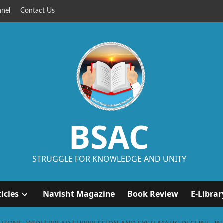
nel
Contact Us
BSAC
STRUGGLE FOR KNOWLEDGE AND UNITY
ticles
Navisht Magazine
Book Review
E-Librar
ATIONS, WIDESPREAD SUPPRESSION AND SYSTEMATIC DECLINE, I