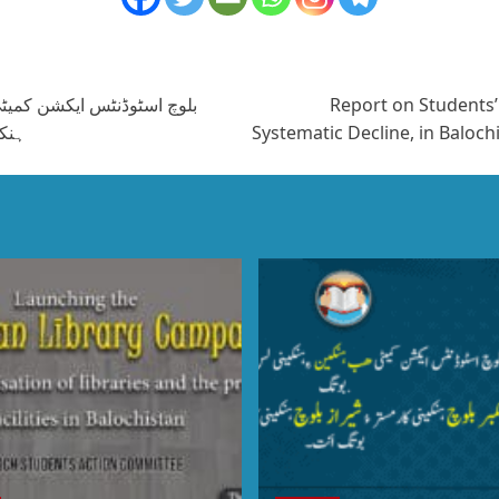
بلوچ اسٹوڈنٹس ایکشن کمیٹی 
Report on Students’
ہنکی
Systematic Decline, in Baloc