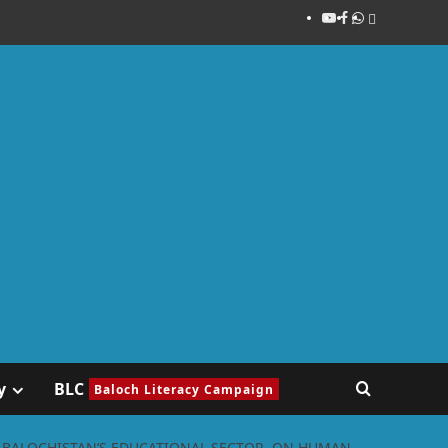
y
BLC
Baloch Literacy Campaign
N BALOCHISTAN’S EDUCATIONAL SECTOR, ON HUMAN