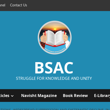
nel
Contact Us
BSAC
STRUGGLE FOR KNOWLEDGE AND UNITY
ticles
Navisht Magazine
Book Review
E-Librar
ATIONS, WIDESPREAD SUPPRESSION AND SYSTEMATIC DECLINE, I