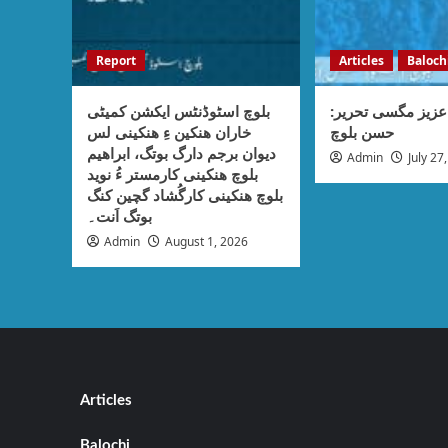
Report
Articles
Baloch
عزیز مگسی تحریر
بلوچ اسٹوڈنٹس ایکشن کمیٹی
حسن بلوچ
خاران ھنکین ءِ ھنکینی لس
دیوان برجم دارگ بوتگ، ابراھیم
Admin
July 27
بلوچ ھنکینی کارمستر ءُ نوید
بلوچ ھنکینی کارگُشاد گچین کنگ
بوتگ اَنت۔
Admin
August 1, 2026
Articles
Balochi