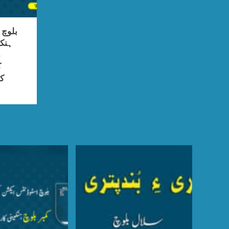
بلوچ
ہنک
د
ک
کا