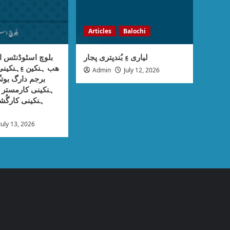
Articles
Balochi
لیاری ءِ بُندپتری پجار
بلوچ اسٹوڈنٹس ا
ھب ہنکین ءِہنکی
Admin
July 12, 2026
برجم دارگ بوتگ
ہنکینی کارمستر ء
ہنکینی کارگُش
July 13, 2026