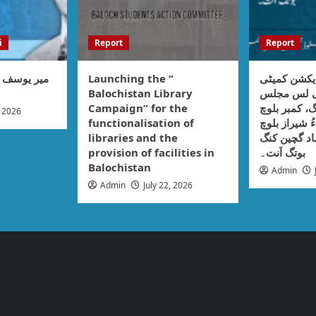
i
Report
Report
میر یوسف :
Launching the “
یکشن کمیٹی
Balochistan Library
نی لس مجلس
Campaign” for the
، کمبر بلوچ
, 2026
functionalisation of
ُ شیراز بلوچ
libraries and the
اد گچین کنگ
provision of facilities in
بوتگ اَنت۔
Balochistan
Admin
Admin
July 22, 2026