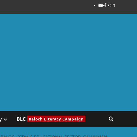
y
BLC
Baloch Literacy Campaign
N BALOCHISTAN’S EDUCATIONAL SECTOR, ON HUMAN