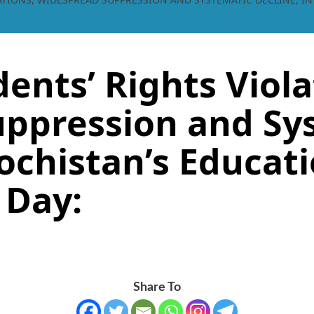
ents’ Rights Viola
ppression and Sy
lochistan’s Educati
 Day:
Share To