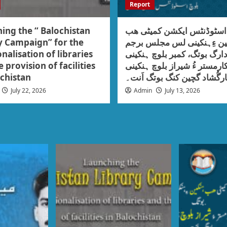
Report
ing the “ Balochistan
 اسٹوڈنٹس ایکشن کمیٹی ھب
y Campaign” for the
ین ءِہنکینی لس مجلس برجم
nalisation of libraries
ارگ بوتگ، کمبر بلوچ ہنکینی
 provision of facilities
ارمستر ءُ شیراز بلوچ ہنکینی
ochistan
رگُشاد گچین کنگ بوتگ اَنت۔
July 22, 2026
Admin
July 13, 2026