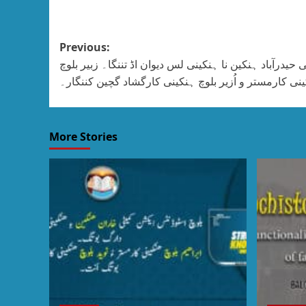
Previous:
حیدرآباد ہنکین نا ہنکینی لس دیوان اڈ تننگا۔ زبیر بلوچ
نی کارمستر و اُزیر بلوچ ہنکینی کارگشاد گچین کننگار۔
More Stories