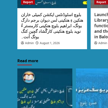
Report
Report
بلوچ اسٹوڈنٹس ایکشن کمیٹی خاران
Launch
ھنکین ءِ ھنکینی لس دیوان برجم دارگ
Librar
بوتگ، ابراھیم بلوچ ھنکینی کارمستر ءُ
functio
نوید بلوچ ھنکینی کارگُشاد گچین کنگ
and the
بوتگ اَنت۔
in Bal
Admin
August 1, 2026
Admin
Read more