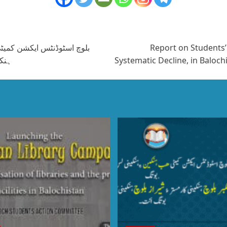
بلوچ اسٹوڈنٹس ایکشن کمیٹی 
Report on Students’
ہنکی
Systematic Decline, in Baloc