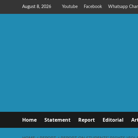
August 8, 2026
Youtube
Facebook
Whatsapp Chan
Home
Statement
Report
Editorial
Ar
HOME
REPORT
REPORT ON STUDENTS’ RIGHTS VIOL