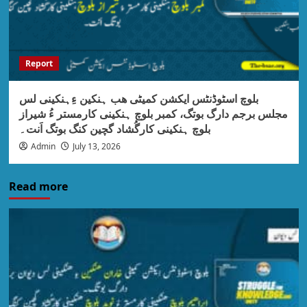
Report
بلوچ اسٹوڈنٹس ایکشن کمیٹی ھب ہنکین ءِہنکینی لس
مجلس برجم دارگ بوتگ، کمبر بلوچ ہنکینی کارمستر ءُ شیراز
بلوچ ہنکینی کارگُشاد گچین کنگ بوتگ اَنت۔
Admin
July 13, 2026
Read more