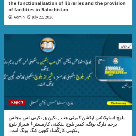
the functionalisation of libraries and the provision
of facilities in Balochistan
Admin
July 22, 2026
Report
بلوچ اسٹوڈنٹس ایکشن کمیٹی ھب ہنکین ءِہنکینی لس مجلس
برجم دارگ بوتگ، کمبر بلوچ ہنکینی کارمستر ءُ شیراز بلوچ
ہنکینی کارگُشاد گچین کنگ بوتگ اَنت۔