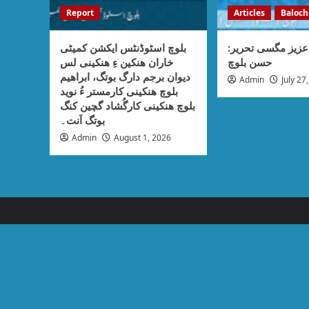
Report
Articles
Baloch
عزیز مگسی تحریر
بلوچ اسٹوڈنٹس ایکشن کمیٹی
حسن بلوچ
خاران ھنکین ءِ ھنکینی لس
دیوان برجم دارگ بوتگ، ابراھیم
Admin
July 27
بلوچ ھنکینی کارمستر ءُ نوید
بلوچ ھنکینی کارگُشاد گچین کنگ
بوتگ اَنت۔
Admin
August 1, 2026
Articles
Balochi