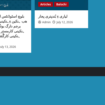
Articles
Balochi
لیاری ءِ بُندپتری پجار
بلوچ اسٹوڈنٹس ا
ھب ہنکین ءِہنکی
Admin
July 12, 2026
برجم دارگ بوتگ
ہنکینی کارمستر ء
ہنکینی کارگُش
July 13, 2026