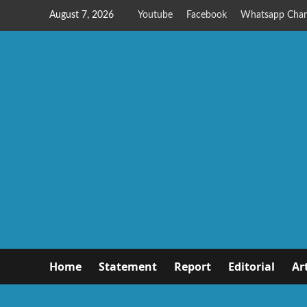
August 7, 2026
Youtube
Facebook
Whatsapp Chan
Home
Statement
Report
Editorial
Ar