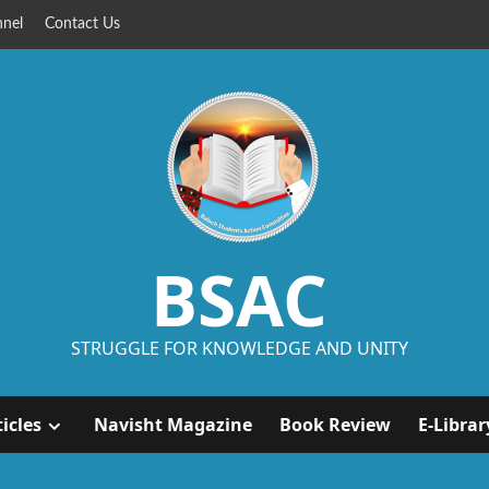
nel
Contact Us
BSAC
STRUGGLE FOR KNOWLEDGE AND UNITY
ticles
Navisht Magazine
Book Review
E-Librar