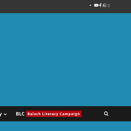
y
BLC
Baloch Literacy Campaign