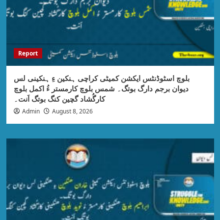
Report
بلوچ اسٹوڈنٹس ایکشن کمیٹی کراچی ہنکین ءِ ہنکینی لس
دیوان برجم دارگ بوتگ۔ شمس بلوچ کارمستر ءُ اکمل بلوچ
کارگُشاد گچین کنگ بوتگ اَنت۔
Admin
August 8, 2026