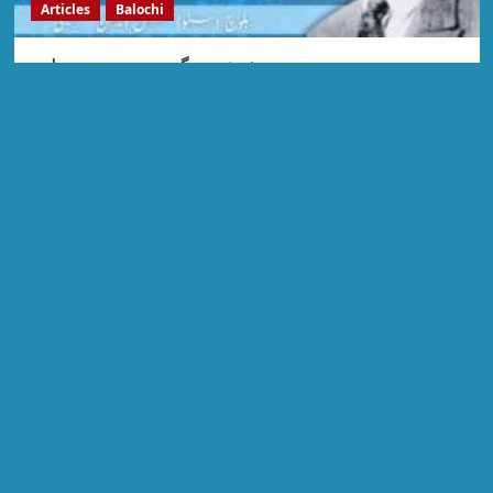
Articles
Balochi
میر یوسف عزیز مگسی تحریر: حسن بلوچ
Admin
July 27, 2026
Report
Launching the “ Balochistan Library Campaign” for
the functionalisation of libraries and the provision