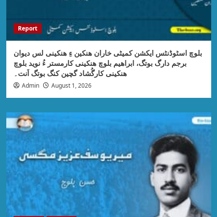
Report
بلوچ اسٹوڈنٹس ایکشن کمیٹی خاران ھنکین ءِ ھنکینی لس دیوان
برجم دارگ بوتگ، ابراھیم بلوچ ھنکینی کارمستر ءُ نوید بلوچ
ھنکینی کارگُشاد گچین کنگ بوتگ اَنت۔
Admin
August 1, 2026