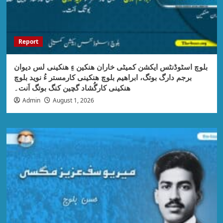
Report
بلوچ اسٹوڈنٹس ایکشن کمیٹی خاران ھنکین ءِ ھنکینی لس دیوان
برجم دارگ بوتگ، ابراھیم بلوچ ھنکینی کارمستر ءُ نوید بلوچ
ھنکینی کارگُشاد گچین کنگ بوتگ اَنت۔
Admin
August 1, 2026