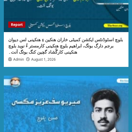
Report
بلوچ اسٹوڈنٹس ایکشن کمیٹی خاران ھنکین ءِ ھنکینی لس دیوان
برجم دارگ بوتگ، ابراھیم بلوچ ھنکینی کارمستر ءُ نوید بلوچ
ھنکینی کارگُشاد گچین کنگ بوتگ اَنت۔
Admin
August 1, 2026