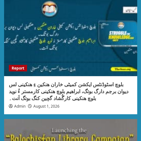
Report
بلوچ اسٹوڈنٹس ایکشن کمیٹی خاران ھنکین ءِ ھنکینی لس
دیوان برجم دارگ بوتگ، ابراھیم بلوچ ھنکینی کارمستر ءُ نوید
بلوچ ھنکینی کارگُشاد گچین کنگ بوتگ اَنت۔
Admin
August 1, 2026