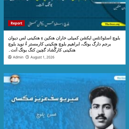
Report
بلوچ اسٹوڈنٹس ایکشن کمیٹی خاران ھنکین ءِ ھنکینی لس دیوان
برجم دارگ بوتگ، ابراھیم بلوچ ھنکینی کارمستر ءُ نوید بلوچ
ھنکینی کارگُشاد گچین کنگ بوتگ اَنت۔
Admin
August 1, 2026