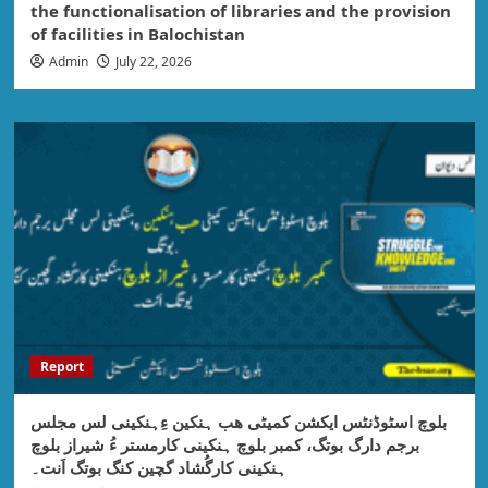
the functionalisation of libraries and the provision
of facilities in Balochistan
Admin
July 22, 2026
Report
بلوچ اسٹوڈنٹس ایکشن کمیٹی ھب ہنکین ءِہنکینی لس مجلس
برجم دارگ بوتگ، کمبر بلوچ ہنکینی کارمستر ءُ شیراز بلوچ
ہنکینی کارگُشاد گچین کنگ بوتگ اَنت۔