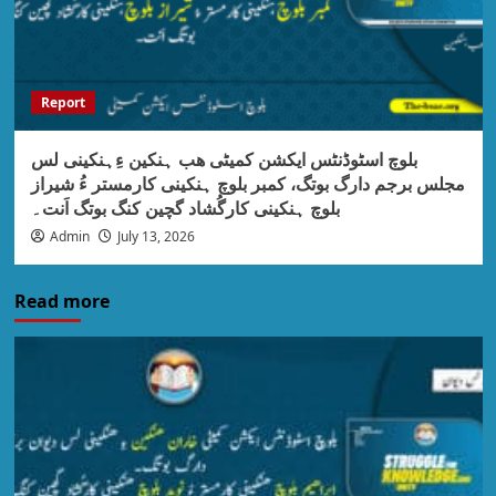
Report
بلوچ اسٹوڈنٹس ایکشن کمیٹی ھب ہنکین ءِہنکینی لس
مجلس برجم دارگ بوتگ، کمبر بلوچ ہنکینی کارمستر ءُ شیراز
بلوچ ہنکینی کارگُشاد گچین کنگ بوتگ اَنت۔
Admin
July 13, 2026
Read more