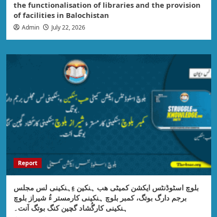
the functionalisation of libraries and the provision
of facilities in Balochistan
Admin
July 22, 2026
Report
بلوچ اسٹوڈنٹس ایکشن کمیٹی ھب ہنکین ءِہنکینی لس مجلس
برجم دارگ بوتگ، کمبر بلوچ ہنکینی کارمستر ءُ شیراز بلوچ
ہنکینی کارگُشاد گچین کنگ بوتگ اَنت۔