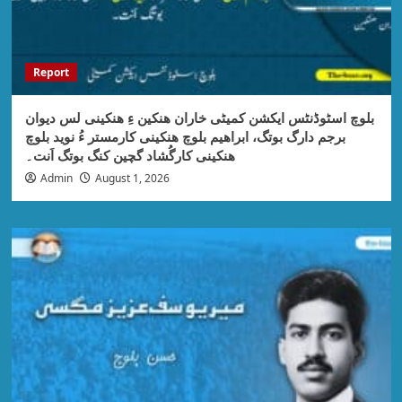
Report
بلوچ اسٹوڈنٹس ایکشن کمیٹی خاران ھنکین ءِ ھنکینی لس دیوان
برجم دارگ بوتگ، ابراھیم بلوچ ھنکینی کارمستر ءُ نوید بلوچ
ھنکینی کارگُشاد گچین کنگ بوتگ اَنت۔
Admin
August 1, 2026