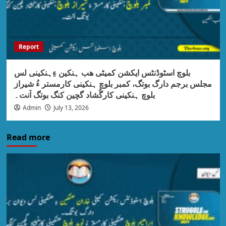
Report
بلوچ اسٹوڈنٹس ایکشن کمیٹی ھب ہنکین ءِہنکینی لس
مجلس برجم دارگ بوتگ، کمبر بلوچ ہنکینی کارمستر ءُ شیراز
بلوچ ہنکینی کارگُشاد گچین کنگ بوتگ اَنت۔
Admin
July 13, 2026
Read more