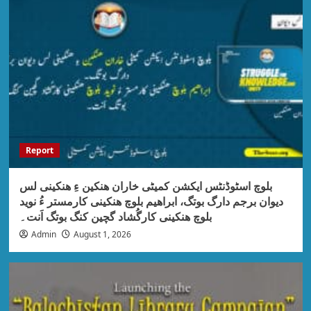
Report
بلوچ اسٹوڈنٹس ایکشن کمیٹی خاران ھنکین ءِ ھنکینی لس
دیوان برجم دارگ بوتگ، ابراھیم بلوچ ھنکینی کارمستر ءُ نوید
بلوچ ھنکینی کارگُشاد گچین کنگ بوتگ اَنت۔
Admin
August 1, 2026